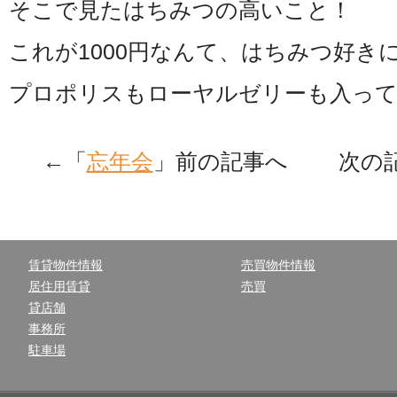
そこで見たはちみつの高いこと！
これが1000円なんて、はちみつ好き
プロポリスもローヤルゼリーも入って
←「
忘年会
」前の記事へ 次の
賃貸物件情報
売買物件情報
居住用賃貸
売買
貸店舗
事務所
駐車場