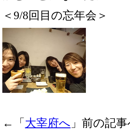
＜9/8回目の忘年会＞
←「
大宰府へ
」前の記