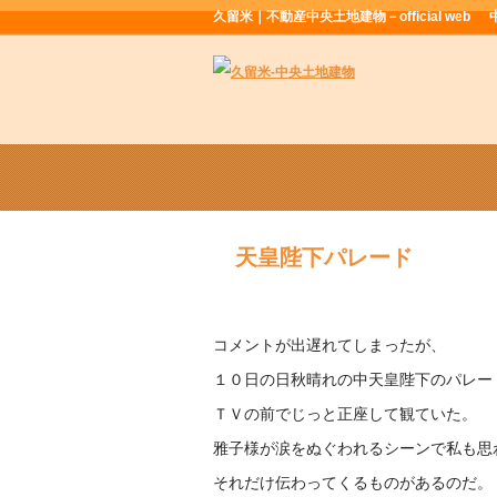
久留米｜不動産中央土地建物－official web
天皇陛下パレード
コメントが出遅れてしまったが、
１０日の日秋晴れの中天皇陛下のパレー
ＴＶの前でじっと正座して観ていた。
雅子様が涙をぬぐわれるシーンで私も思
それだけ伝わってくるものがあるのだ。