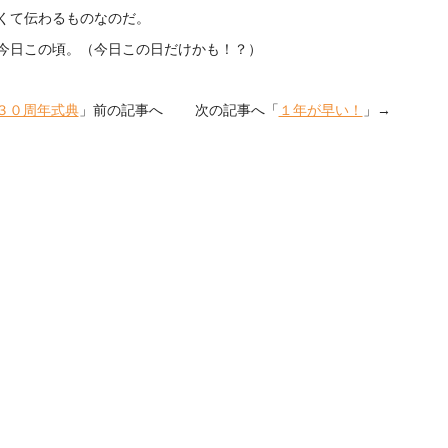
くて伝わるものなのだ。
今日この頃。（今日この日だけかも！？）
３０周年式典
」前の記事へ 次の記事へ「
１年が早い！
」→