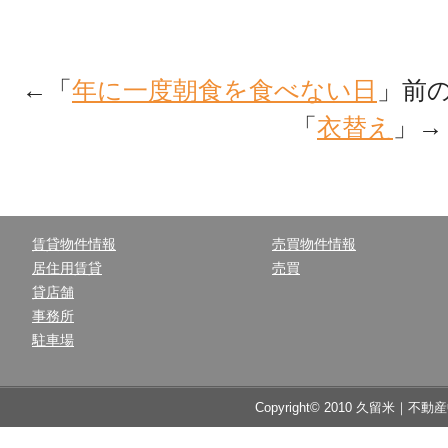
←「
年に一度朝食を食べない日
」前
「
衣替え
」→
賃貸物件情報
売買物件情報
居住用賃貸
売買
貸店舗
事務所
駐車場
Copyright© 2010 久留米｜不動産中央