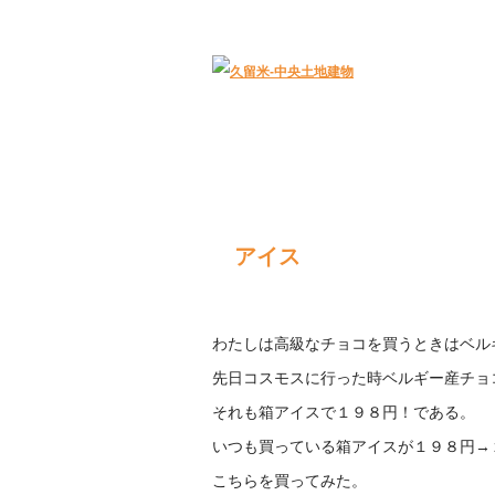
久留米｜不動産中央土地建物－official web
アイス
わたしは高級なチョコを買うときはベル
先日コスモスに行った時ベルギー産チョ
それも箱アイスで１９８円！である。
いつも買っている箱アイスが１９８円→
こちらを買ってみた。