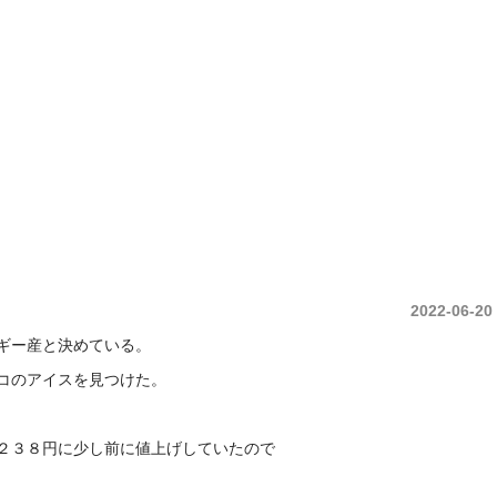
中央土地建物は久留米市の不動産売買・賃貸・管理・ 不動産コンサルタント庶民の
2022-06-20
ギー産と決めている。
コのアイスを見つけた。
２３８円に少し前に値上げしていたので