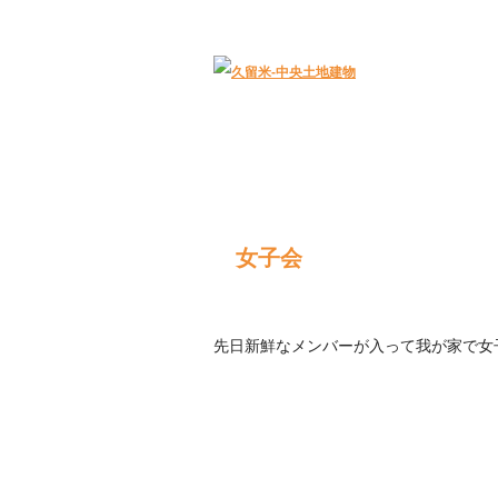
久留米｜不動産中央土地建物－official web
女子会
先日新鮮なメンバーが入って我が家で女