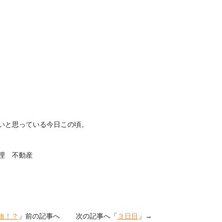
いと思っている今日この頃。
理 不動産
旅！？
」前の記事へ 次の記事へ「
３日目
」→