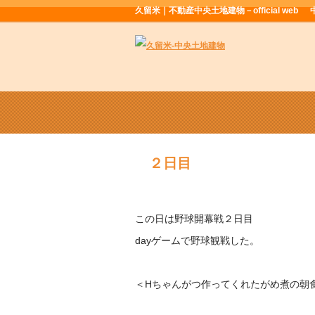
久留米｜不動産中央土地建物－official web
２日目
この日は野球開幕戦２日目
dayゲームで野球観戦した。
＜Hちゃんがつ作ってくれたがめ煮の朝食