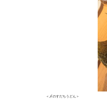
＜〆のすだちうどん＞