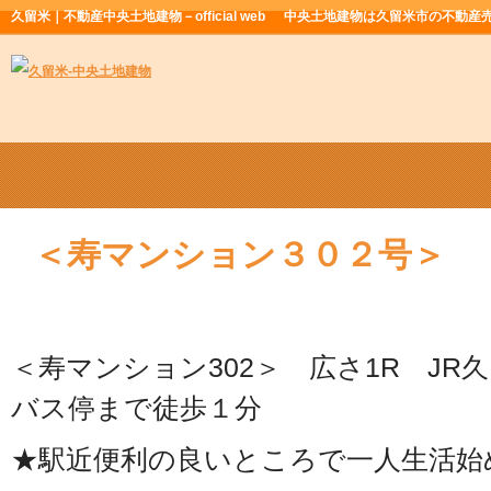
久留米｜不動産中央土地建物－official web
中央土地建物は久留米市の不動産
＜寿マンション３０２号＞
＜寿マンション302＞ 広さ1R JR
バス停まで徒歩１分
★駅近便利の良いところで一人生活始