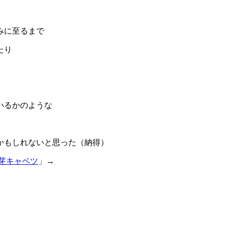
みに至るまで
たり
いるかのような
かもしれないと思った（納得）
芽キャベツ
」→