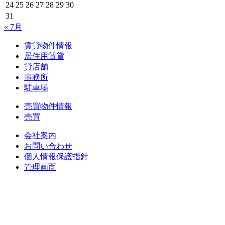
24
25
26
27
28
29
30
31
« 7月
賃貸物件情報
居住用賃貸
貸店舗
事務所
駐車場
売買物件情報
売買
会社案内
お問い合わせ
個人情報保護指針
管理画面
中央土地建物
〒 830-0023
福岡県久留米市中央町８-１７
TEL : 0942（39）0941