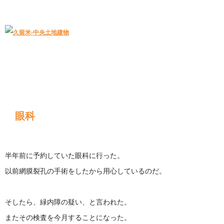
久留米｜不動産中央土地建物－official web
中央土地建物は久留米市の不動産
眼科
半年前に予約していた眼科に行った。
以前網膜裂孔の手術をしたから用心しているのだ。
そしたら、緑内障の疑い、と言われた。
またその検査を今月することになった。