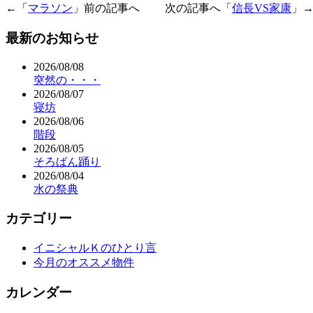
←「
マラソン
」前の記事へ 次の記事へ「
信長VS家康
」
最新のお知らせ
2026/08/08
突然の・・・
2026/08/07
寝坊
2026/08/06
階段
2026/08/05
そろばん踊り
2026/08/04
水の祭典
カテゴリー
イニシャルＫのひとり言
今月のオススメ物件
カレンダー