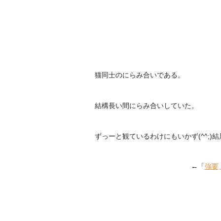
猫同士のにらみ合いである。
結構長い間にらみ合いしていた。
ずっーと観ているわけにもいかず(^^;)
←「
強要