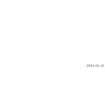
中央土地建物は久留米市の不動産売買・賃貸・管理・ 不動産コンサルタント庶民の
2024-02-15