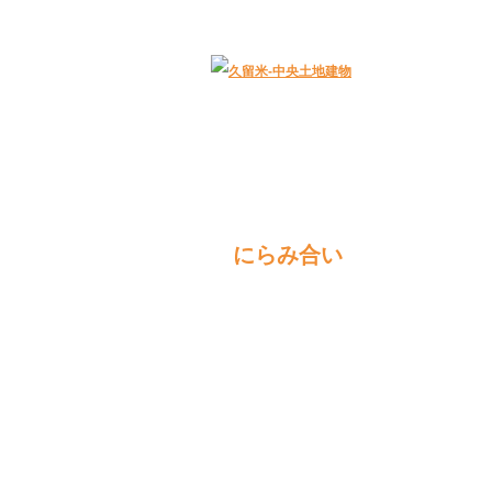
久留米｜不動産中央土地建物－official web
にらみ合い