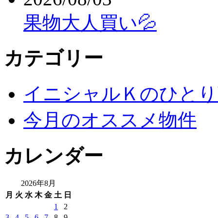
果物大人買い💦
カテゴリー
イニシャルＫのひとり
今月のオススメ物件
カレンダー
2026年8月
月
火
水
木
金
土
日
1
2
3
4
5
6
7
8
9