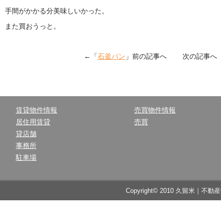
手間がかかる分美味しいかった。
また買おうっと。
←「
石釜パン
」前の記事へ 次の記事へ
賃貸物件情報
売買物件情報
居住用賃貸
売買
貸店舗
事務所
駐車場
Copyright© 2010 久留米｜不動産中央