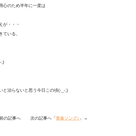
用心のため半年に一度は
えが・・・
きている。
;)
治らないと思う今日この頃(-_-;)
前の記事へ 次の記事へ「
青春ソング♪
」→