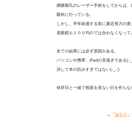
網膜裂孔のレーザー手術をしてからは、
眼科に行っている。
しかし、半年経過する前に最近視力の衰
老眼鏡も１００均のでは合わなくなって
全ての結果には必ず原因がある。
パソコンや携帯、iPadの見過ぎである(-_-
決して本の読みすぎではない(-_-;)
休肝日と一緒で画面を見ない日を作らないと
←「
誕生日
」