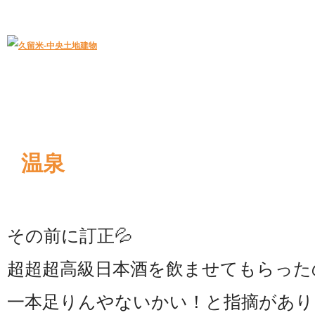
久留米｜不動産中央土地建物－official web
中央土地建物は久留米市の不動産
温泉
その前に訂正💦
超超超高級日本酒を飲ませてもらった
一本足りんやないかい！と指摘がありました