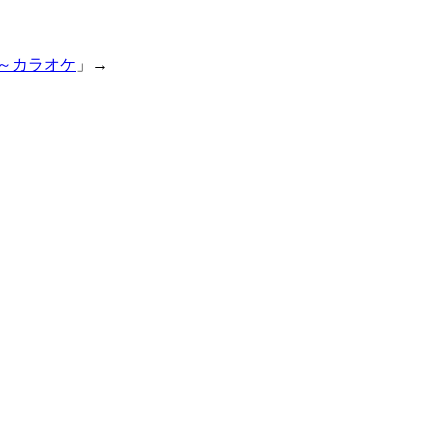
～カラオケ
」→