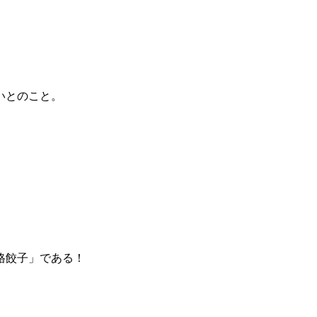
いとのこと。
格餃子」である！