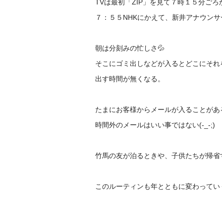
TVは最初「ZIP」を見て７時１５分ご
７：５５NHKにかえて、新井アナウン
朝は分刻みの忙しさ💦
そこにゴミ出しなどが入るとどこにそれ
出す時間が無くなる。
たまにお客様からメールが入ることがあ
時間外のメールはいい事ではない(-_-;)
竹馬の友が泊るときや、子供たちが帰省
このルーティンも年とともに変わってい