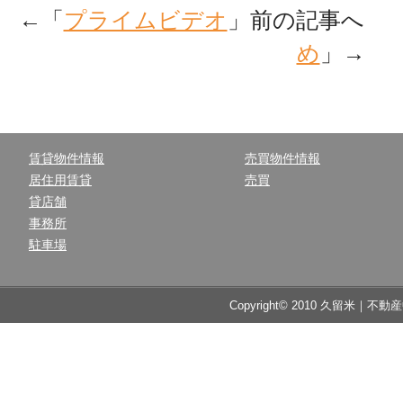
←「
プライムビデオ
」前の記事へ 
め
」→
賃貸物件情報
売買物件情報
居住用賃貸
売買
貸店舗
事務所
駐車場
Copyright© 2010 久留米｜不動産中央