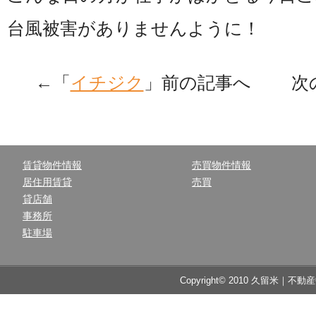
台風被害がありませんように！
←「
イチジク
」前の記事へ 次
賃貸物件情報
売買物件情報
居住用賃貸
売買
貸店舗
事務所
駐車場
Copyright© 2010 久留米｜不動産中央