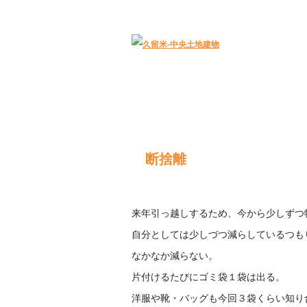
久留米｜不動産中央土地建物－official web
断捨離
来年引っ越しするため、今から少しずつ
自分としては少しづつ減らしているつも
なかなか減らない。
片付けるたびにゴミ袋１袋は出る。
洋服や靴・バッグも今回３袋くらい知り