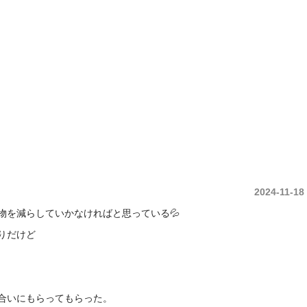
中央土地建物は久留米市の不動産売買・賃貸・管理・ 不動産コンサルタント庶民の
2024-11-18
物を減らしていかなければと思っている💦
りだけど
合いにもらってもらった。