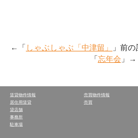
←「
しゃぶしゃぶ「中津留」
」前
「
忘年会
」→
賃貸物件情報
売買物件情報
居住用賃貸
売買
貸店舗
事務所
駐車場