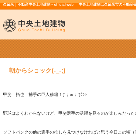
久留米｜不動産中央土地建物－official web
中央土地建物は久留米市の不動産
朝からショック(-_-;)
甲斐 拓也 捕手の巨人移籍！(´；ω；`)ｳｩｩ
野球はよくわからないけど、甲斐選手の活躍を見るのが楽しみだった
ソフトバンクの他の選手の推しを見つけなければと思う今日この頃（