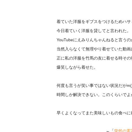
着ていた洋服をギブスをつけるためハサ
今日着ていく洋服を貸してと言われた。
YouTubeにえみりんちゃんねると言う
当然入らなくて無理やり着せていた動画
正に私の洋服を竹馬の友に着せる時その
爆笑しながら着せた。
何度も言うが笑い事ではない状況だがm(_
時間しか解決できない。このくらいでよ
早くよくなってまた美味しいもの食べに
←「
突然の電