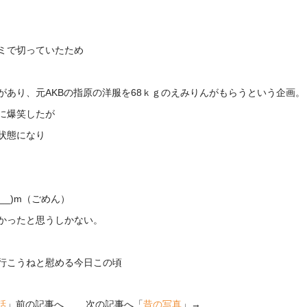
ミで切っていたため
のがあり、元AKBの指原の洋服を68ｋｇのえみりんがもらうという企画。
に爆笑したが
状態になり
_)m（ごめん）
かったと思うしかない。
行こうねと慰める今日この頃
話
」前の記事へ 次の記事へ「
昔の写真
」→