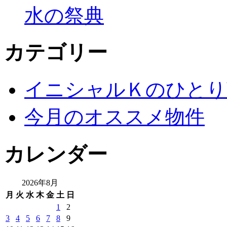
水の祭典
カテゴリー
イニシャルＫのひとり
今月のオススメ物件
カレンダー
2026年8月
月
火
水
木
金
土
日
1
2
3
4
5
6
7
8
9