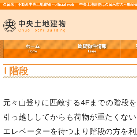
久留米｜不動産中央土地建物－official web
中央土地建物は久留米市の不動産
階段
元々山登りに匹敵する4Fまでの階段
引っ越ししてからも荷物が重たくない
エレベーターを待つより階段の方を利