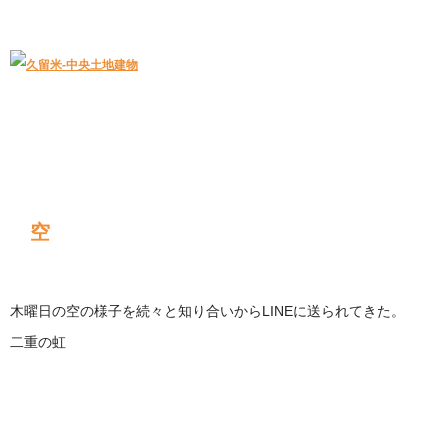
久留米｜不動産中央土地建物－official web
中央土地建物は久留米市の不動産
空
木曜日の空の様子を続々と知り合いからLINEに送られてきた。
二重の虹