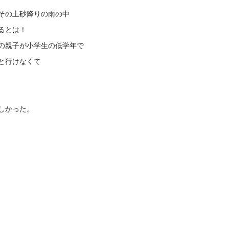
その土砂降りの雨の中
るとは！
の親子が小学生の低学年で
と行けなくて
味しかった。