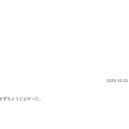
中央土地建物は久留米市の不動産売買・賃貸・管理・ 不動産コンサルタント庶民の
2025-10-23
せずちょうどよかった。