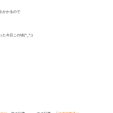
上かかるので
今日この頃(^_^;)