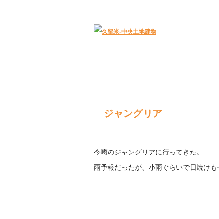
久留米｜不動産中央土地建物－official web
ジャングリア
今噂のジャングリアに行ってきた。
雨予報だったが、小雨ぐらいで日焼けも