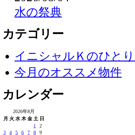
水の祭典
カテゴリー
イニシャルＫのひとり
今月のオススメ物件
カレンダー
2026年8月
月
火
水
木
金
土
日
1
2
3
4
5
6
7
8
9