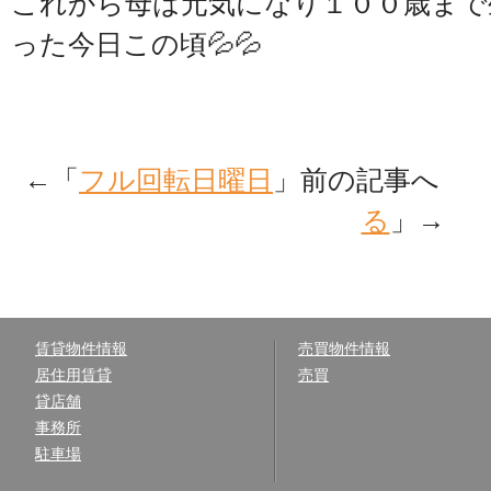
これから母は元気になり１００歳まで
った今日この頃💦💦
←「
フル回転日曜日
」前の記事へ 
る
」→
賃貸物件情報
売買物件情報
居住用賃貸
売買
貸店舗
事務所
駐車場