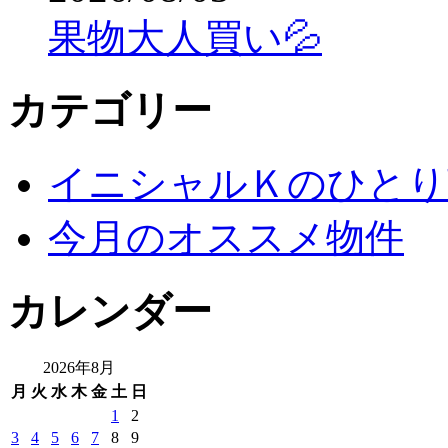
果物大人買い💦
カテゴリー
イニシャルＫのひとり
今月のオススメ物件
カレンダー
2026年8月
月
火
水
木
金
土
日
1
2
3
4
5
6
7
8
9