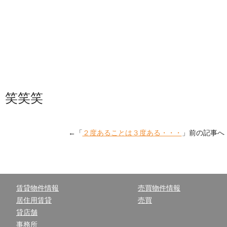
笑笑笑
←「
２度あることは３度ある・・・
」前の記事
賃貸物件情報
売買物件情報
居住用賃貸
売買
貸店舗
事務所