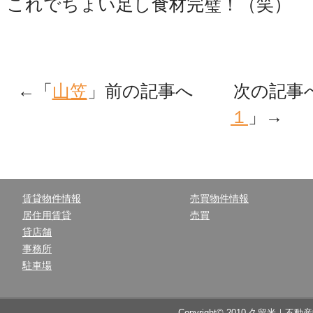
これでちょい足し食材完璧！（笑）
←「
山笠
」前の記事へ 次の記事
１
」→
賃貸物件情報
売買物件情報
居住用賃貸
売買
貸店舗
事務所
駐車場
Copyright© 2010 久留米｜不動産中央