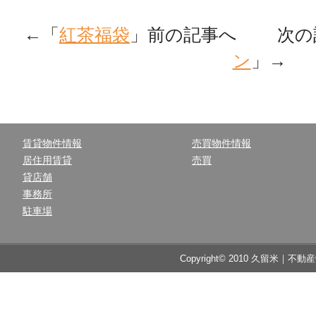
←「
紅茶福袋
」前の記事へ 次の
ン
」→
賃貸物件情報
売買物件情報
居住用賃貸
売買
貸店舗
事務所
駐車場
Copyright© 2010 久留米｜不動産中央