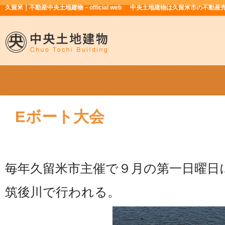
久留米｜不動産中央土地建物－official web
中央土地建物は久留米市の不動産
Eボート大会
毎年久留米市主催で９月の第一日曜日
筑後川で行われる。