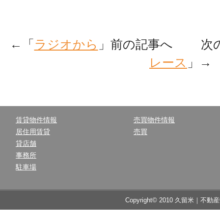
←「
ラジオから
」前の記事へ 次
レース
」→
賃貸物件情報
売買物件情報
居住用賃貸
売買
貸店舗
事務所
駐車場
Copyright© 2010 久留米｜不動産中央