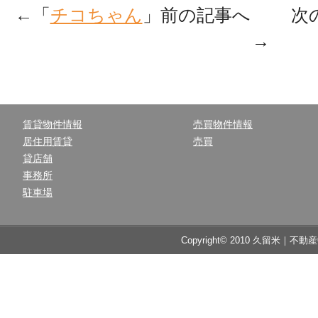
←「
チコちゃん
」前の記事へ 次
→
賃貸物件情報
売買物件情報
居住用賃貸
売買
貸店舗
事務所
駐車場
Copyright© 2010 久留米｜不動産中央