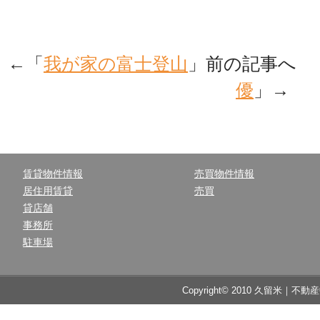
←「
我が家の富士登山
」前の記事へ
優
」→
賃貸物件情報
売買物件情報
居住用賃貸
売買
貸店舗
事務所
駐車場
Copyright© 2010 久留米｜不動産中央