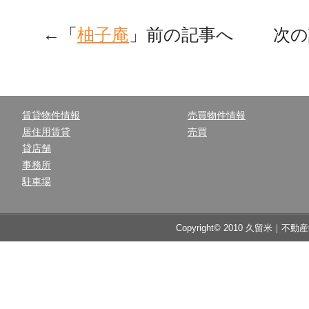
←「
柚子庵
」前の記事へ 次の
賃貸物件情報
売買物件情報
居住用賃貸
売買
貸店舗
事務所
駐車場
Copyright© 2010 久留米｜不動産中央