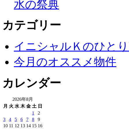
水の祭典
カテゴリー
イニシャルＫのひとり
今月のオススメ物件
カレンダー
2026年8月
月
火
水
木
金
土
日
1
2
3
4
5
6
7
8
9
10
11
12
13
14
15
16