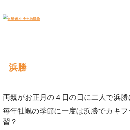
久留米｜不動産中央土地建物－official web
中央土地建物は久留米市の不動産
浜勝
両親がお正月の４日の日に二人で浜勝
毎年牡蠣の季節に一度は浜勝でカキフ
習？