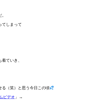
だ。
ってしまって
も着ていき、
せる（笑）と思う今日この頃
ムビデオ
」→