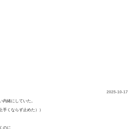
中央土地建物は久留米市の不動産売買・賃貸・管理・ 不動産コンサルタント庶民の
2025-10-17
い内緒にしていた。
上手くならず止めた））
くのに