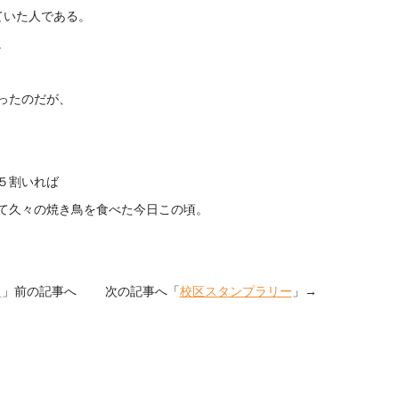
ていた人である。
。
ったのだが、
５割いれば
て久々の焼き鳥を食べた今日この頃。
・
」前の記事へ 次の記事へ「
校区スタンプラリー
」→