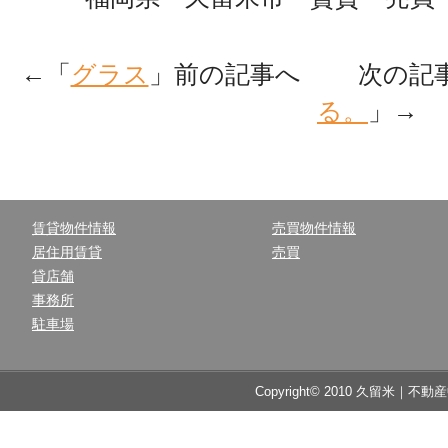
←「
グラス
」前の記事へ 次の記
る。
」→
賃貸物件情報
売買物件情報
居住用賃貸
売買
貸店舗
事務所
駐車場
Copyright© 2010 久留米｜不動産中央