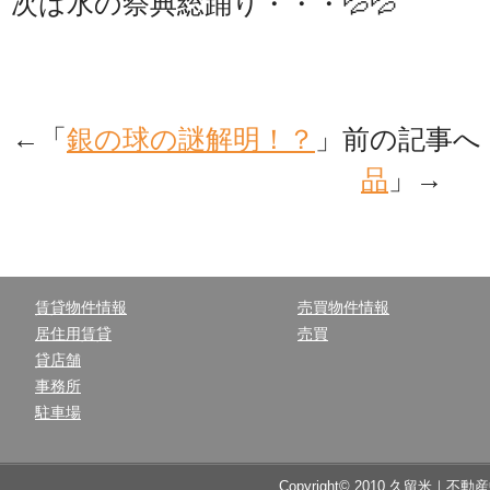
次は水の祭典総踊り・・・💦💦
←「
銀の球の謎解明！？
」前の記事
品
」→
賃貸物件情報
売買物件情報
居住用賃貸
売買
貸店舗
事務所
駐車場
Copyright© 2010 久留米｜不動産中央