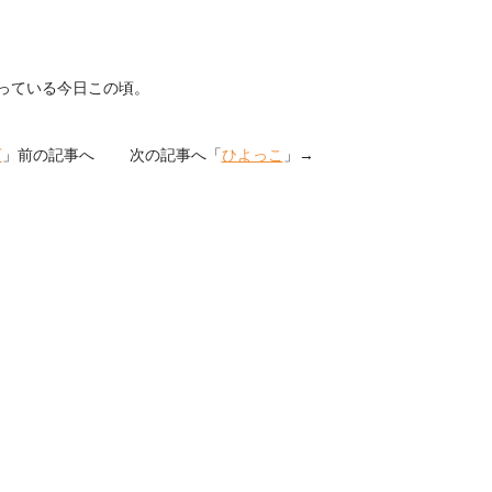
っている今日この頃。
下
」前の記事へ 次の記事へ「
ひよっこ
」→