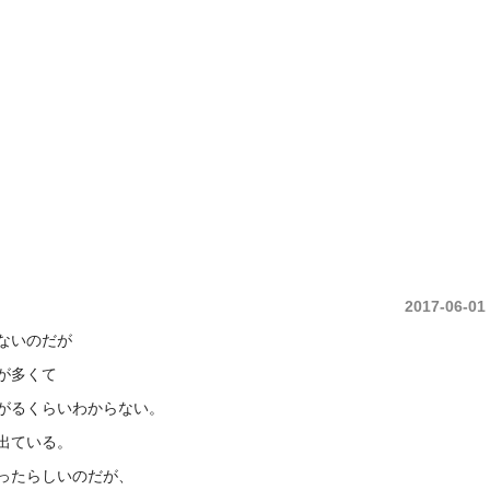
中央土地建物は久留米市の不動産売買・賃貸・管理・ 不動産コンサルタント庶民の
2017-06-01
ないのだが
が多くて
がるくらいわからない。
出ている。
ったらしいのだが、