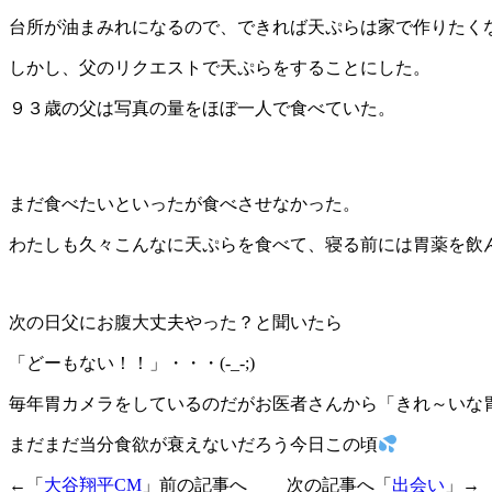
台所が油まみれになるので、できれば天ぷらは家で作りたく
しかし、父のリクエストで天ぷらをすることにした。
９３歳の父は写真の量をほぼ一人で食べていた。
まだ食べたいといったが食べさせなかった。
わたしも久々こんなに天ぷらを食べて、寝る前には胃薬を飲
次の日父にお腹大丈夫やった？と聞いたら
「どーもない！！」・・・(-_-;)
毎年胃カメラをしているのだがお医者さんから「きれ～いな
まだまだ当分食欲が衰えないだろう今日この頃
←「
大谷翔平CM
」前の記事へ 次の記事へ「
出会い
」→