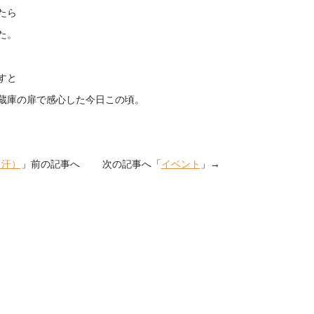
たら
た。
すと
蔵庫の扉で感心した今日この頃。
（汗）
」前の記事へ 次の記事へ「
イベント
」→