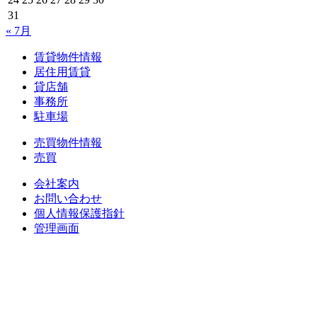
31
« 7月
賃貸物件情報
居住用賃貸
貸店舗
事務所
駐車場
売買物件情報
売買
会社案内
お問い合わせ
個人情報保護指針
管理画面
中央土地建物
〒 830-0023
福岡県久留米市中央町８-１７
TEL : 0942（39）0941
FAX : 0942（39）3058