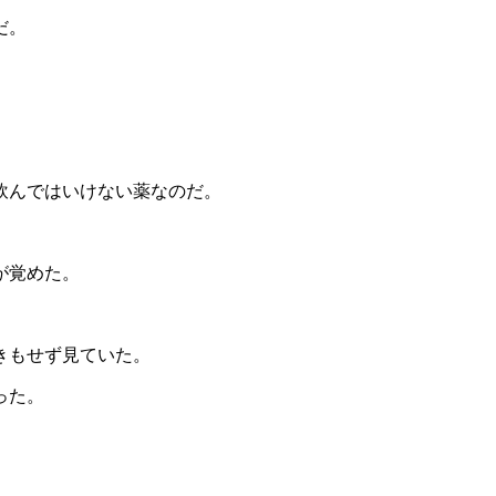
だ。
飲んではいけない薬なのだ。
が覚めた。
。
きもせず見ていた。
った。
。