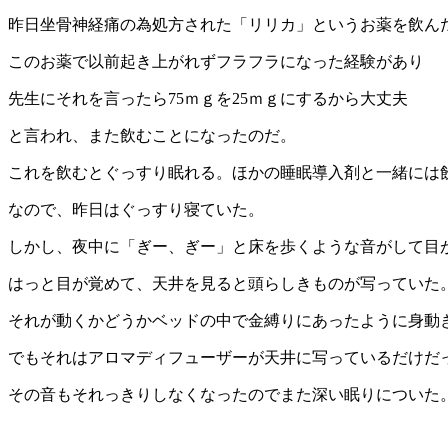
昨日坐骨神経痛の為処方された「リリカ」というお薬を飲ん
このお薬で以前起き上がれずフラフラになった経験があり
先生にそれを言ったら75ｍｇを25ｍｇにするから大丈夫
と言われ、また飲むことになったのだ。
これを飲むとぐっすり眠れる。ほかの睡眠導入剤と一緒には
なので、昨日はぐっすり寝ていた。
しかし、夜中に「ぎー、ぎー」と床を歩くような音がして目
はっと目が覚めて、天井を見ると頭らしきものが写っていた
それが動くかどうかベッドの中で金縛りにあったように身動
でもそれはアロマディフューザーが天井に写っているだけだ
その音もそれっきりしなくなったのでまた深い眠りについた