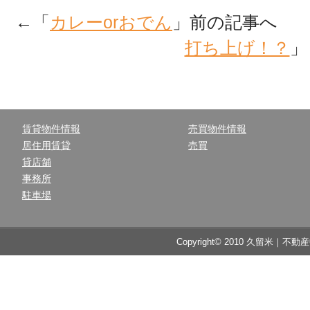
←「
カレーorおでん
」前の記事へ 
打ち上げ！？
」
賃貸物件情報
売買物件情報
居住用賃貸
売買
貸店舗
事務所
駐車場
Copyright© 2010 久留米｜不動産中央